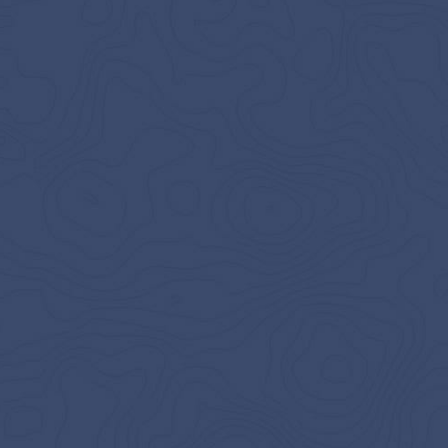
Att beställa storstädning i Stockholm är enkelt med
oss. Vi är verksamma i hela huvudstaden, allt från
Huddinge
,
Hägersten
,
Nacka
och
Enskede
till
Solna
,
Södermalm
,
Östermalm
,
Kungsholmen
,
Årsta
,
Älvsjö
,
Farsta
&
Bandhagen
. Vi kan stan och hjälper gärna
till.