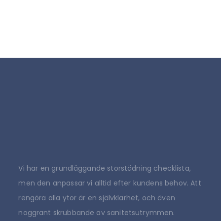
Vi har en grundläggande storstädning checklista,
men den anpassar vi alltid efter kundens behov. Att
rengöra alla ytor är en självklarhet, och även
noggrant skrubbande av sanitetsutrymmen.