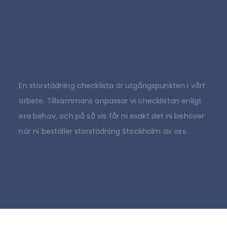
En storstädning checklista är utgångspunkten i vårt
arbete. Tillsammans anpassar vi checklistan enligt
era behov, och på så vis får ni exakt det ni behöver
när ni beställer storstädning Stockholm av oss.