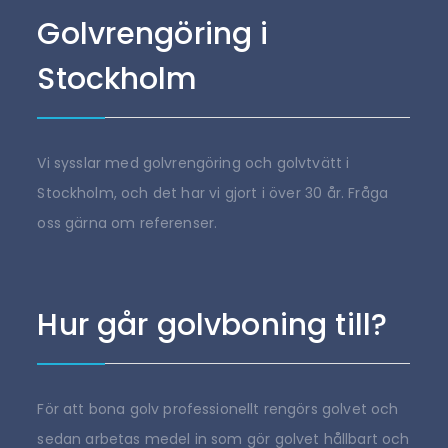
Golvrengöring i
Stockholm
Vi sysslar med golvrengöring och golvtvätt i
Stockholm, och det har vi gjort i över 30 år. Fråga
oss gärna om referenser.
Hur går golvboning till?
För att bona golv professionellt rengörs golvet och
sedan arbetas medel in som gör golvet hållbart och