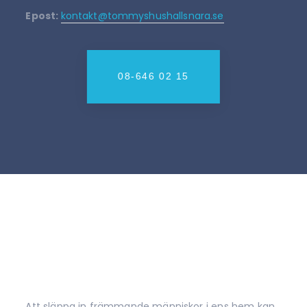
Epost:
kontakt@tommyshushallsnara.se
08-646 02 15
Att släppa in främmande människor i ens hem kan