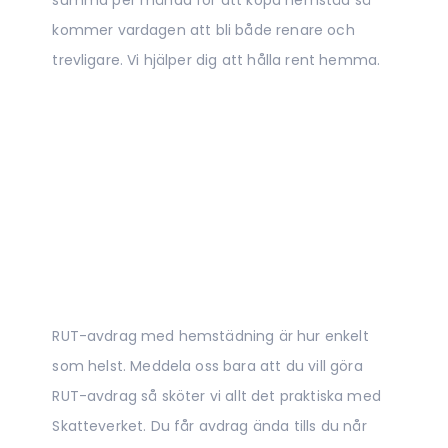
summa per månad för att köpa hemstäd så
kommer vardagen att bli både renare och
trevligare. Vi hjälper dig att hålla rent hemma.
RUT-avdrag med hemstädning är hur enkelt
som helst. Meddela oss bara att du vill göra
RUT-avdrag så sköter vi allt det praktiska med
Skatteverket. Du får avdrag ända tills du når