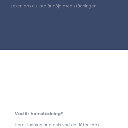
saken om du inte är nöjd med städningen.
Vad är hemstädning?
Hemstädning är precis vad det låter som: