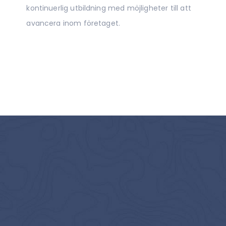
kontinuerlig utbildning med möjligheter till att
avancera inom företaget.
Du kan boka vår hemstäd över hela Stockholm. Vi
städar b.la. i
Huddinge
,
Hägersten
,
Enskede
,